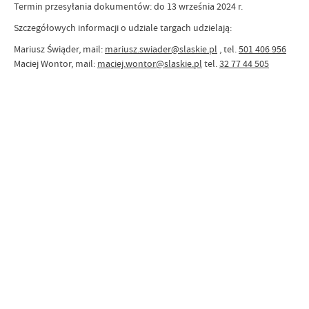
Termin przesyłania dokumentów: do 13 września 2024 r.
Szczegółowych informacji o udziale targach udzielają:
Mariusz Świąder, mail:
mariusz.swiader@slaskie.pl
, tel.
501 406 956
Maciej Wontor, mail:
maciej.wontor@slaskie.pl
tel.
32 77 44 505