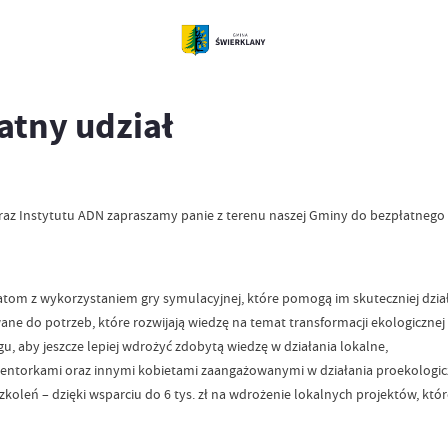
atny udział
raz Instytutu ADN zapraszamy panie z terenu naszej Gminy do bezpłatnego 
om z wykorzystaniem gry symulacyjnej, które pomogą im skuteczniej działa
ne do potrzeb, które rozwijają wiedzę na temat transformacji ekologicznej 
, aby jeszcze lepiej wdrożyć zdobytą wiedzę w działania lokalne,
mentorkami oraz innymi kobietami zaangażowanymi w działania proekologic
koleń – dzięki wsparciu do 6 tys. zł na wdrożenie lokalnych projektów, k