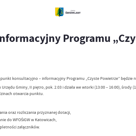
t informacyjny Programu „Cz
 punkt konsultacyjno – informacyjny Programu „Czyste Powietrze” będzie 
u Gminy, II piętro, pok. 2.03 i działa we wtorki (13:00 – 16:00), środy (13:
zinach otwarcia punktu.
ia oraz rozliczania przyznanej dotacji,
łanie do WFOŚiGW w Katowicach,
letności załączników.