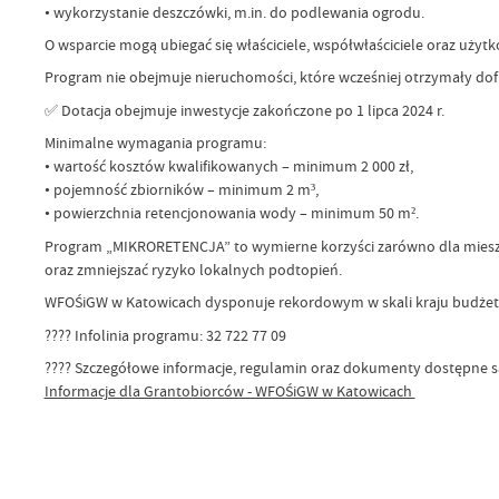
• wykorzystanie deszczówki, m.in. do podlewania ogrodu.
O wsparcie mogą ubiegać się właściciele, współwłaściciele oraz uży
Program nie obejmuje nieruchomości, które wcześniej otrzymały d
✅ Dotacja obejmuje inwestycje zakończone po 1 lipca 2024 r.
Minimalne wymagania programu:
• wartość kosztów kwalifikowanych – minimum 2 000 zł,
• pojemność zbiorników – minimum 2 m³,
• powierzchnia retencjonowania wody – minimum 50 m².
Program „MIKRORETENCJA” to wymierne korzyści zarówno dla mieszk
oraz zmniejszać ryzyko lokalnych podtopień.
WFOŚiGW w Katowicach dysponuje rekordowym w skali kraju budżete
???? Infolinia programu: 32 722 77 09
???? Szczegółowe informacje, regulamin oraz dokumenty dostępne są
Informacje dla Grantobiorców - WFOŚiGW w Katowicach