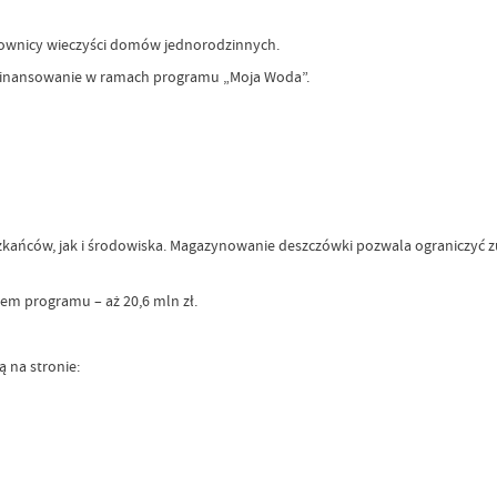
tkownicy wieczyści domów jednorodzinnych.
ofinansowanie w ramach programu „Moja Woda”.
ańców, jak i środowiska. Magazynowanie deszczówki pozwala ograniczyć 
m programu – aż 20,6 mln zł.
 na stronie: