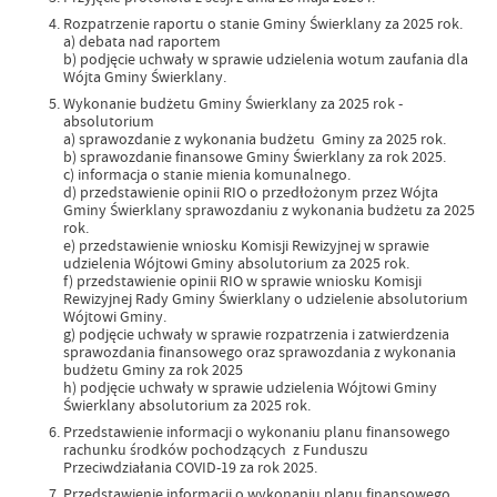
Rozpatrzenie raportu o stanie Gminy Świerklany za 2025 rok.
a) debata nad raportem
b) podjęcie uchwały w sprawie udzielenia wotum zaufania dla
Wójta Gminy Świerklany.
Wykonanie budżetu Gminy Świerklany za 2025 rok -
absolutorium
a) sprawozdanie z wykonania budżetu Gminy za 2025 rok.
b) sprawozdanie finansowe Gminy Świerklany za rok 2025.
c) informacja o stanie mienia komunalnego.
d) przedstawienie opinii RIO o przedłożonym przez Wójta
Gminy Świerklany sprawozdaniu z wykonania budżetu za 2025
rok.
e) przedstawienie wniosku Komisji Rewizyjnej w sprawie
udzielenia Wójtowi Gminy absolutorium za 2025 rok.
f) przedstawienie opinii RIO w sprawie wniosku Komisji
Rewizyjnej Rady Gminy Świerklany o udzielenie absolutorium
Wójtowi Gminy.
g) podjęcie uchwały w sprawie rozpatrzenia i zatwierdzenia
sprawozdania finansowego oraz sprawozdania z wykonania
budżetu Gminy za rok 2025
h) podjęcie uchwały w sprawie udzielenia Wójtowi Gminy
Świerklany absolutorium za 2025 rok.
Przedstawienie informacji o wykonaniu planu finansowego
rachunku środków pochodzących z Funduszu
Przeciwdziałania COVID-19 za rok 2025.
Przedstawienie informacji o wykonaniu planu finansowego