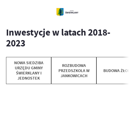
Inwestycje w latach 2018-
2023
NOWA SIEDZIBA
ROZBUDOWA
URZĘDU GMINY
PRZEDSZKOLA W
BUDOWA ŻŁOBKA
ŚWIERKLANY I
JANKOWICACH
JEDNOSTEK