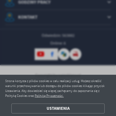
GODZINY PRACY
KONTAKT
Odwiedzin: 563882
Online: 6
Copyright by swierklany.pl
Strona korzysta z plików cookies w celu realizacji usług. Możesz określić
Powered by
2ClickPortal® - Portale nowej generacji
warunki przechowywania lub dostępu do plików cookies klikając przycisk
Ustawienia. Aby dowiedzieć się więcej zachęcamy do zapoznania się z
Polityką Cookies oraz
Polityką Prywatności.
ZAPISZ WYBRANE
USTAWIENIA
ODRZUĆ WSZYSTKIE