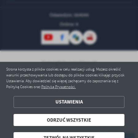
treści w postaci wiadomości, ofert, komunikatów mediów
społecznościowych.
Odwiedzin: 564044
Online: 4
Copyright by swierklany.pl
Strona korzysta z plików cookies w celu realizacji usług. Możesz określić
Powered by
2ClickPortal® - Portale nowej generacji
warunki przechowywania lub dostępu do plików cookies klikając przycisk
Ustawienia. Aby dowiedzieć się więcej zachęcamy do zapoznania się z
Polityką Cookies oraz
Polityką Prywatności.
USTAWIENIA
ZAPISZ WYBRANE
ODRZUĆ WSZYSTKIE
ODRZUĆ WSZYSTKIE
ZEZWÓL NA WSZYSTKIE
ZEZWÓL NA WSZYSTKIE