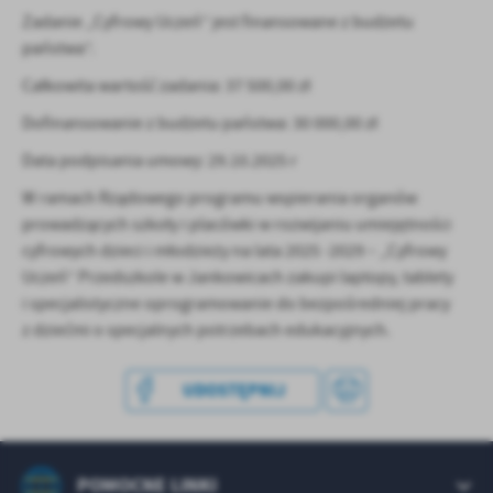
treści w postaci wiadomości, ofert, komunikatów mediów
Zadanie „Cyfrowy Uczeń” jest finansowane z budżetu
społecznościowych.
państwa”.
Całkowita wartość zadania: 37 500,00 zł
Dofinansowanie z budżetu państwa: 30 000,00 zł
Data podpisania umowy: 29.10.2025 r
W ramach Rządowego programu wspierania organów
prowadzących szkoły i placówki w rozwijaniu umiejętności
cyfrowych dzieci i młodzieży na lata 2025 -2029 – „Cyfrowy
Uczeń” Przedszkole w Jankowicach zakupi laptopy, tablety
i specjalistyczne oprogramowanie do bezpośredniej pracy
z dziećmi o specjalnych potrzebach edukacyjnych.
UDOSTĘPNIJ
POMOCNE LINKI